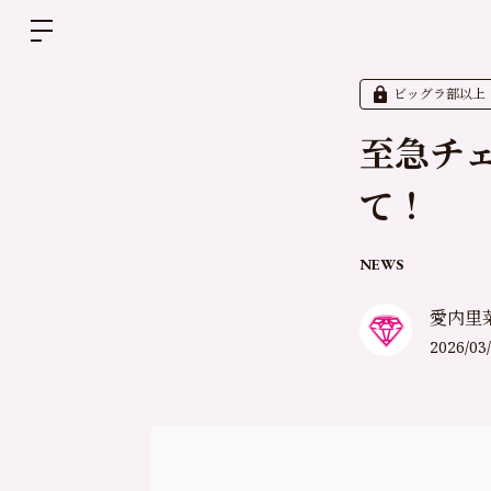
ビッグラ部以上
至急チ
て！
NEWS
愛内里
2026/03/