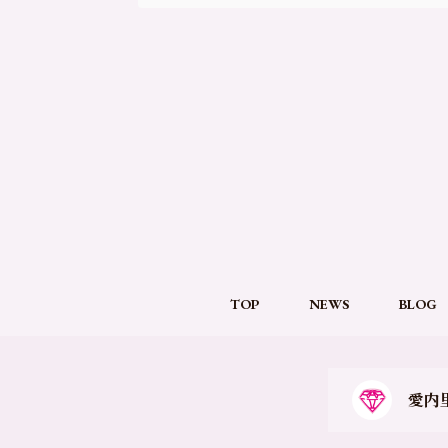
TOP
NEWS
BLOG
愛内