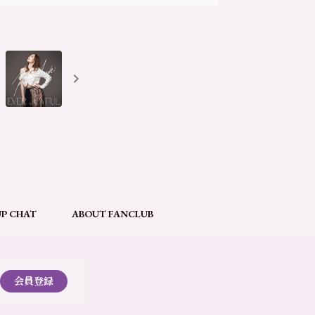
P CHAT
ABOUT FANCLUB
会員登録